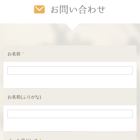
お問い合わせ
いま問題になっているまつげ美容液
2019.08.10
令和の夏ですか。。
2019.08.03
お名前
*
※アフターケア※について
2019.07.27
夏こそ！白い歯へ★
2019.07.20
お名前(ふりがな)
まつげエクステの豊富な種類について
2019.07.15
梅雨ですがマツエクで気持ち上げましょう♪...