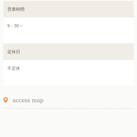
営業時間
2020.04.05
営業してます★
9：30～
2020.03.20
ボリュームラッシュをオススメしたいのはこ...
定休日
2020.02.20
マツエクを一日でも長持ちさせるには？
不定休
2020.01.20
セルフホワイトニングの効果とメリットにつ...
access map
2020.01.13
☆成人式☆
2020.01.10
ボリュームラッシュとは★