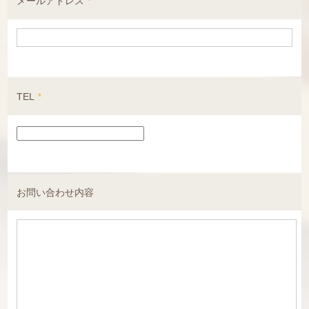
メールアドレス
*
2019.06.20
まつげエクステの基本知識
2019.05.20
まつげエクステ〜ボリュームラッシュの魅力...
TEL
*
2019.05.15
無断キャンセルについて
2019.04.20
セルフホワイトニングって何？
お問い合わせ内容
2019.03.30
【最安値】フラットラッシュ
2019.03.20
カラーエクステのメリット