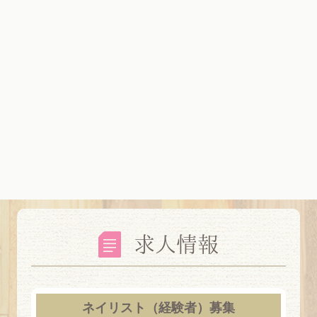
2020.01.07
謹賀新年
2019.12.25
そもそもマツエクのメリットって何？にお答...
2019.12.20
年末年始はお早めに😊
2019.12.13
クリスマスまでに睫毛を綺麗に♪
求人情報
2019.12.11
年末年始の営業のお知らせ☆
2019.11.20
ネイリスト（経験者）募集