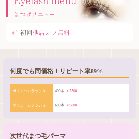
Eyelash menu
まつげメニュー
初回
他店オフ無料
何度でも同価格！リピート率89%
ボリュームラッシュ
400本
￥7500
ボリュームラッシュ
600本
￥9800
次世代まつ毛パーマ