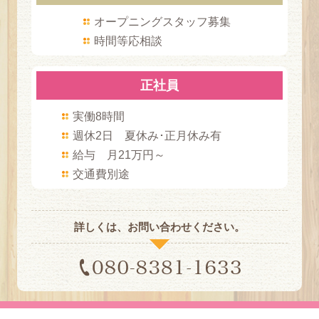
目元を華やかにするだけで顔の明るさと表情...
オープニングスタッフ募集
時間等応相談
2019.10.27
☆ハロウィンクーポン☆
正社員
2019.10.20
実働8時間
仕上がりの良さで大満足！まつげエクステと...
週休2日 夏休み･正月休み有
2019.09.20
給与 月21万円～
まつげエクステとホワイトニングで魅力アッ...
交通費別途
2019.08.27
夏はカラーエクステがやっぱり人気♪
詳しくは、お問い合わせください。
2019.08.20
セルフホワイトニングの仕組みとは
2019.08.17